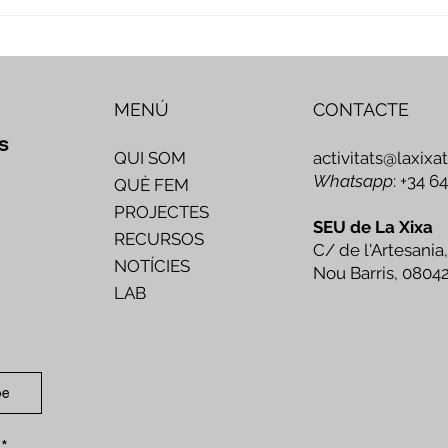
Veus i camins del patrimoni
Nove
intangible - Butlletí #2 del
comp
projecte Miretage
MENÚ
CONTACTE
s
activitats@laxixa
QUI SOM
Whatsapp
: +34 6
QUÈ FEM
PROJECTES
SEU de La Xixa
RECURSOS
C/ de l'Artesania,
NOTÍCIES
Nou Barris, 0804
LAB
be
*