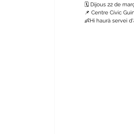
🗓 Dijous 22 de mar
📌 Centre Cívic Gu
👶Hi haurà servei d'