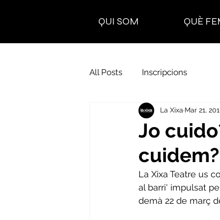
QUI SOM
QUÈ FE
All Posts
Inscripcions
La Xixa
Mar 21, 20
Jo cuido
cuidem? 
La Xixa Teatre us c
al barri' impulsat
demà 22 de març de 