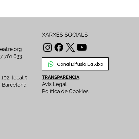
mbre per crear,
artir i transformar
XARXES SOCIALS
teatre.org
47 761 633
Canal Difusió La Xixa
 102, local 5
TRANSPARÈNCIA
Avís Legal
2 Barcelona
Política de Cookies