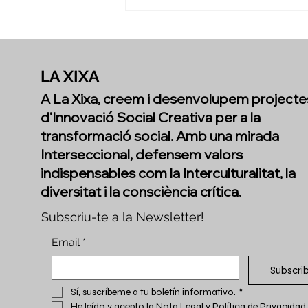
Mirant enrere per
reconèixer tot el que hem
creat juntes
LA XIXA
A La Xixa, creem i desenvolupem projecte
d'Innovació Social Creativa per a la
transformació social. Amb una mirada
Interseccional, defensem valors
indispensables com la Interculturalitat, la
diversitat i la consciència crítica.
Subscriu-te a la Newsletter!
Email
*
Subscri
Sí, suscríbeme a tu boletín informativo.
*
He leído y acepto la 
Nota Legal y Política de Privacidad