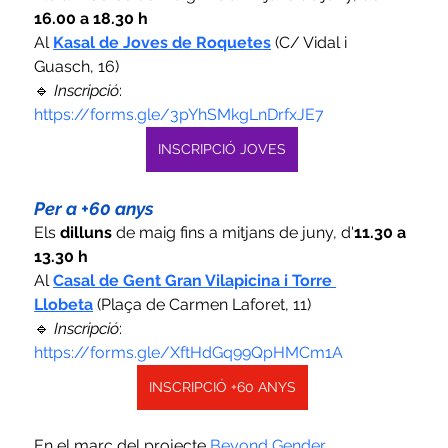
16.00 a 18.30 h
Al 
Kasal de Joves de Roquetes
 (C/ Vidal i 
Guasch, 16)
🔹 
Inscripció
: 
https://forms.gle/3pYhSMkgLnDrfxJE7
INSCRIPCIÓ JOVES
Per a +60 anys
Els 
dilluns
 de maig fins a mitjans de juny, d'
11.30 a 
13.30 h
Al
Casal de Gent Gran Vilapicina i Torre 
Llobeta
 (Plaça de Carmen Laforet, 11)
🔹 
Inscripció
: 
https://forms.gle/XftHdGq99QpHMCm1A
INSCRIPCIÓ +60 ANYS
En el marc del projecte 
Beyond Gender
. 