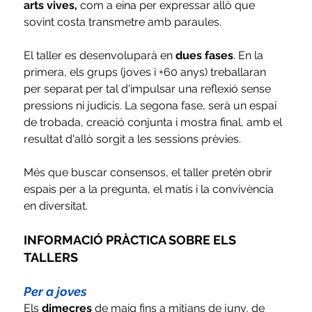
arts vives, 
com a eina per expressar allò que 
sovint costa transmetre amb paraules. 
El taller es desenvoluparà en 
dues fases
. En la 
primera, els grups (joves i +60 anys) treballaran 
per separat per tal d'impulsar una reflexió sense 
pressions ni judicis. La segona fase, serà un espai 
de trobada, creació conjunta i mostra final, amb el 
resultat d'allò sorgit a les sessions prèvies.
Més que buscar consensos, el taller pretén obrir 
espais per a la pregunta, el matís i la convivència 
en diversitat.
INFORMACIÓ PRÀCTICA SOBRE ELS 
TALLERS
Per a joves
Els 
dimecres
 de maig fins a mitjans de juny, de