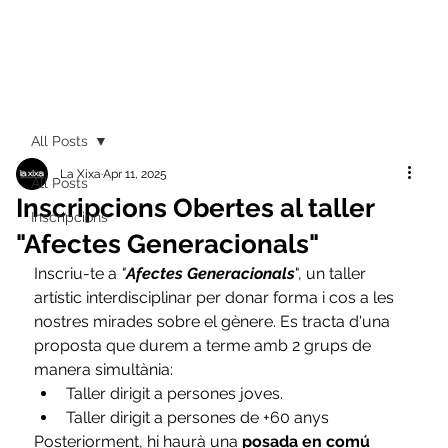
All Posts
La Xixa
Apr 11, 2025
All Posts
Inscripcions Obertes al taller
Inscripcions
"Afectes Generacionals"
Inscriu-te a 
"
Afectes Generacionals
", un taller 
artístic interdisciplinar per donar forma i cos a les 
nostres mirades sobre el gènere. Es tracta d'una 
proposta que durem a terme amb 2 grups de 
manera simultània:  
Taller dirigit a persones joves. 
Taller dirigit a persones de +60 anys
Posteriorment, hi haurà una 
posada en comú