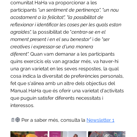
comunitat HaHa va proporcionar a les 
participants 
"un sentiment de pertinença", "un nou 
acostament a la felicitat", "la possibilitat de 
reflexionar i identificar les coses per les quals estan 
agraïdes",
 la possibilitat de "
centrar-se en el 
moment present i en el seu benestar"
 i de 
"ser 
creatives i expressar-se d'una manera 
diferent".
 Quan vam demanar a les participants 
quins exercicis els van agradar més, va haver-hi 
una gran varietat en les seves respostes, la qual 
cosa indica la diversitat de preferències personals, 
fet que s'alinea amb un altre dels objectius del 
Manual HaHa que és oferir una varietat d'activitats 
que puguin satisfer diferents necessitats i 
interessos.
📄🌐 
Per a saber més, consulta la 
Newsletter 1