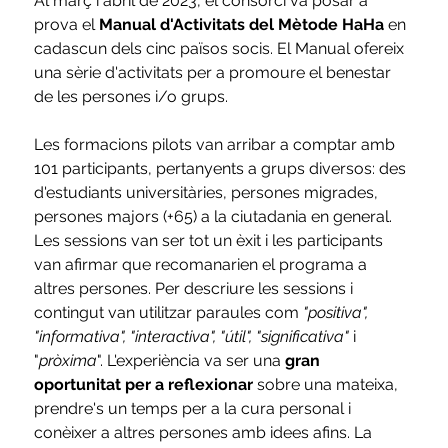
Al març i abril de 2023, el consorci va posar a 
prova el 
Manual d'Activitats del Mètode HaHa 
en 
cadascun dels cinc països socis. El Manual ofereix 
una sèrie d'activitats per a promoure el benestar 
de les persones i/o grups.
Les formacions pilots van arribar a comptar amb 
101 participants, pertanyents a grups diversos: des 
d'estudiants universitàries, persones migrades, 
persones majors (+65) a la ciutadania en general. 
Les sessions van ser tot un èxit i les participants 
van afirmar que recomanarien el programa a 
altres persones. Per descriure les sessions i 
contingut van utilitzar paraules com 
"positiva", 
"informativa", "interactiva", "útil", "significativa"
 i 
"
pròxima
". L'experiència va ser una 
gran 
oportunitat per a reflexionar
 sobre una mateixa, 
prendre's un temps per a la cura personal i 
conèixer a altres persones amb idees afins. La 