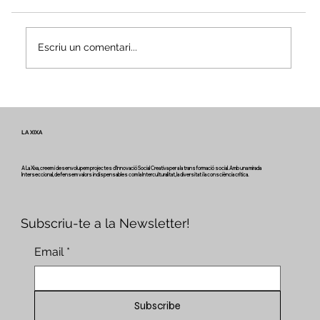
Escriu un comentari...
Veus i camins del patrimoni intangible
- Butlletí #2 del projecte Miretage
LA XIXA
A La Xixa, creem i desenvolupem projectes d'Innovació Social Creativa per a la transformació social. Amb una mirada
Interseccional, defensem valors indispensables com la Interculturalitat, la diversitat i la consciència crítica.
Subscriu-te a la Newsletter!
Email
*
Subscribe