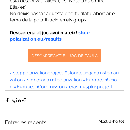
està desactivat i alienat, és "Nosaltres contra 
Ells/es".
No deixis passar aquesta oportunitat d'abordar el 
tema de la polarització en els grups.
Descarrega el joc avui mateix! 
stop-
polarization.eu/results
DESCARREGA'T EL JOC DE TAULA
#stoppolarizationproject
#storytellingagainstpolari
zation
#storiesagainstpolarization
#EuropeanUnio
n
#EuropeanCommission
#erasmusplusproject
Mostra-ho tot
Entrades recents