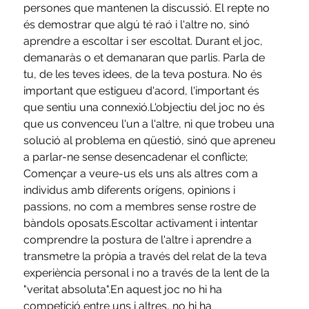
persones que mantenen la discussió. El repte no 
és demostrar que algú té raó i l'altre no, sinó 
aprendre a escoltar i ser escoltat. Durant el joc, 
demanaràs o et demanaran que parlis. Parla de 
tu, de les teves idees, de la teva postura. No és 
important que estigueu d'acord, l'important és 
que sentiu una connexió.L'objectiu del joc no és 
que us convenceu l'un a l'altre, ni que trobeu una 
solució al problema en qüestió, sinó que apreneu 
a parlar-ne sense desencadenar el conflicte; 
Començar a veure-us els uns als altres com a 
individus amb diferents orígens, opinions i 
passions, no com a membres sense rostre de 
bàndols oposats.Escoltar activament i intentar 
comprendre la postura de l'altre i aprendre a 
transmetre la pròpia a través del relat de la teva 
experiència personal i no a través de la lent de la 
"veritat absoluta".En aquest joc no hi ha 
competició entre uns i altres, no hi ha 