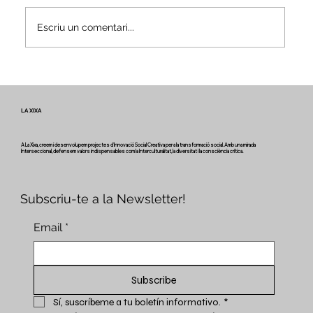
Escriu un comentari...
Veus i camins del patrimoni intangible
- Butlletí #2 del projecte Miretage
LA XIXA
A La Xixa, creem i desenvolupem projectes d'Innovació Social Creativa per a la transformació social. Amb una mirada
Interseccional, defensem valors indispensables com la Interculturalitat, la diversitat i la consciència crítica.
Subscriu-te a la Newsletter!
Email
*
Subscribe
Sí, suscríbeme a tu boletín informativo.
*