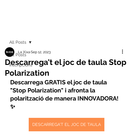
All Posts
La Xixa
Sep 12, 2023
All Posts
Descarrega't el joc de taula Stop
Inscripcions
Polarization
Descarrega GRATIS el joc de taula 
"Stop Polarization" i afronta la 
polarització de manera INNOVADORA! 
✨
DESCARREGA'T EL JOC DE TAULA