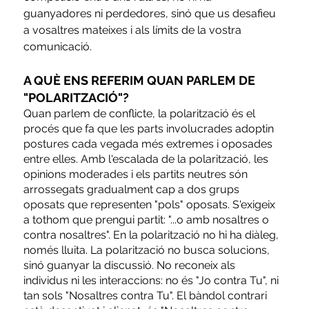
guanyadores ni perdedores, sinó que us desafieu 
a vosaltres mateixes i als límits de la vostra 
comunicació.
A QUÈ ENS REFERIM QUAN PARLEM DE 
"POLARITZACIÓ"?
Quan parlem de conflicte, la polarització és el 
procés que fa que les parts involucrades adoptin 
postures cada vegada més extremes i oposades 
entre elles. Amb l'escalada de la polarització, les 
opinions moderades i els partits neutres són 
arrossegats gradualment cap a dos grups 
oposats que representen "pols" oposats. S'exigeix 
a tothom que prengui partit: "...o amb nosaltres o 
contra nosaltres". En la polarització no hi ha diàleg, 
només lluita. La polarització no busca solucions, 
sinó guanyar la discussió. No reconeix als 
individus ni les interaccions: no és "Jo contra Tu", ni 
tan sols "Nosaltres contra Tu". El bàndol contrari 