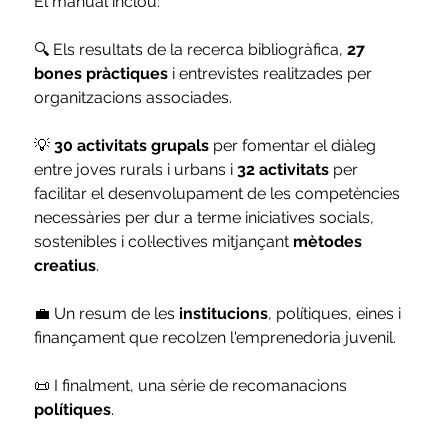
El manual inclou:  
🔍 Els resultats de la recerca bibliogràfica, 
27 
bones pràctiques
 i entrevistes realitzades per 
organitzacions associades.
💡
 30 activitats grupals
 per fomentar el diàleg 
entre joves rurals i urbans i 
32 activitats
 per 
facilitar el desenvolupament de les competències 
necessàries per dur a terme iniciatives socials, 
sostenibles i col·lectives mitjançant 
mètodes 
creatius
.
💼 Un resum de les 
institucions
, polítiques, eines i 
finançament que recolzen l'emprenedoria juvenil.
📜 I finalment, una sèrie de recomanacions 
polítiques
.