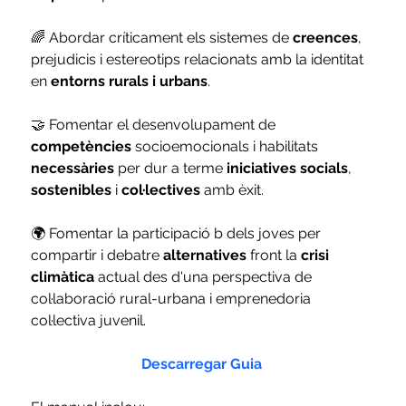
🌈 Abordar críticament els sistemes de 
creences
, 
prejudicis i estereotips relacionats amb la identitat 
en 
entorns rurals i urbans
.
🤝 Fomentar el desenvolupament de 
competències
 socioemocionals i habilitats 
necessàries
 per dur a terme 
iniciatives socials
, 
sostenibles
 i 
col·lectives
 amb èxit.
🌍 Fomentar la participació b dels joves per 
compartir i debatre 
alternatives
 front la 
crisi 
climàtica 
actual des d'una perspectiva de 
col·laboració rural-urbana i emprenedoria 
col·lectiva juvenil.
Descarregar Guia