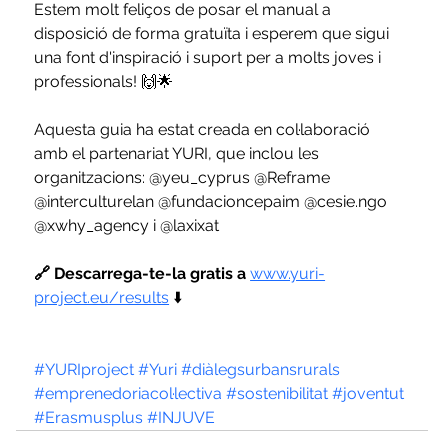
Estem molt feliços de posar el manual a 
disposició de forma gratuïta i esperem que sigui 
una font d'inspiració i suport per a molts joves i 
professionals! 🙌🌟
Aquesta guia ha estat creada en col·laboració 
amb el partenariat YURI, que inclou les 
organitzacions: @yeu_cyprus @Reframe 
@interculturelan @fundacioncepaim @cesie.ngo 
@xwhy_agency i @laxixat  
🔗 Descarrega-te-la gratis a 
www.yuri-
project.eu/results
 ⬇️
#YURIproject
#Yuri
#diàlegsurbansrurals
#emprenedoriacol·lectiva
#sostenibilitat
#joventut
#Erasmusplus
#INJUVE