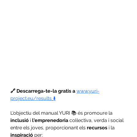
🔗 Descarrega-te-la gratis a 
www.yuri-
project.eu/results
⬇️
L'objectiu del manual YURI 📚 és promoure la 
inclusió
 i 
l'emprenedoria
 col·lectiva, verda i social 
entre els joves, proporcionant els 
recursos
 i la 
inspiració
 per: