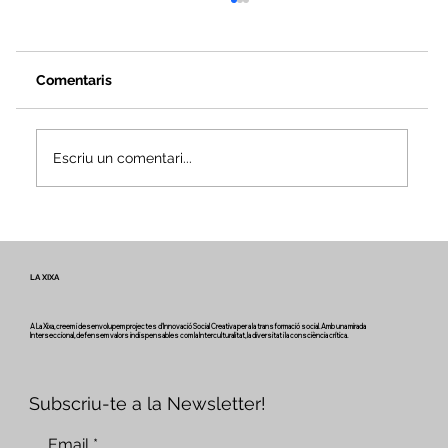
Comentaris
Escriu un comentari...
Veus i camins del patrimoni intangible
- Butlletí #2 del projecte Miretage
LA XIXA
A La Xixa, creem i desenvolupem projectes d'Innovació Social Creativa per a la transformació social. Amb una mirada
Interseccional, defensem valors indispensables com la Interculturalitat, la diversitat i la consciència crítica.
Subscriu-te a la Newsletter!
Email
*