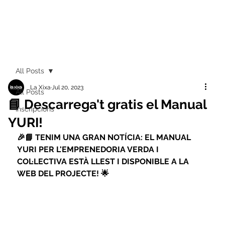
All Posts
La Xixa
Jul 20, 2023
All Posts
📘 Descarrega't gratis el Manual
Inscripcions
YURI!
🎉📘 TENIM UNA GRAN NOTÍCIA: EL MANUAL 
YURI PER L'EMPRENEDORIA VERDA I 
COL·LECTIVA ESTÀ LLEST I DISPONIBLE A LA 
WEB DEL PROJECTE! 🌟