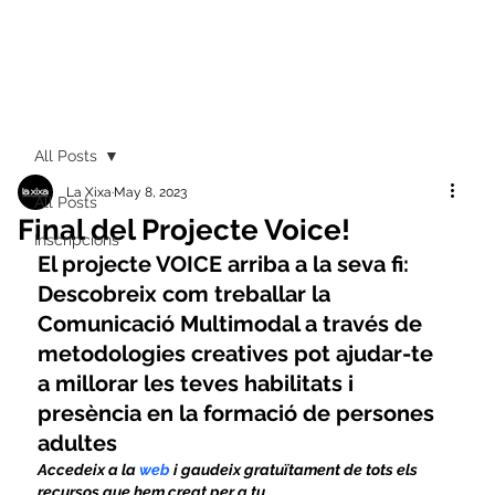
All Posts
La Xixa
May 8, 2023
All Posts
Final del Projecte Voice!
Inscripcions
El projecte VOICE arriba a la seva fi: 
Descobreix com treballar la 
Comunicació Multimodal a través de 
metodologies creatives pot ajudar-te 
a millorar les teves habilitats i 
presència en la formació de persones 
adultes
Accedeix a la
 web
 i gaudeix gratuïtament de tots els 
recursos que hem creat per a tu