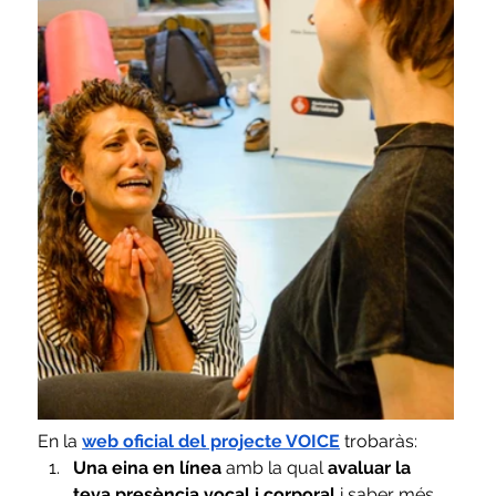
En la
web oficial del projecte VOICE
 trobaràs:
Una eina en línea 
amb la qual 
avaluar la 
teva presència vocal i corporal 
i saber més 