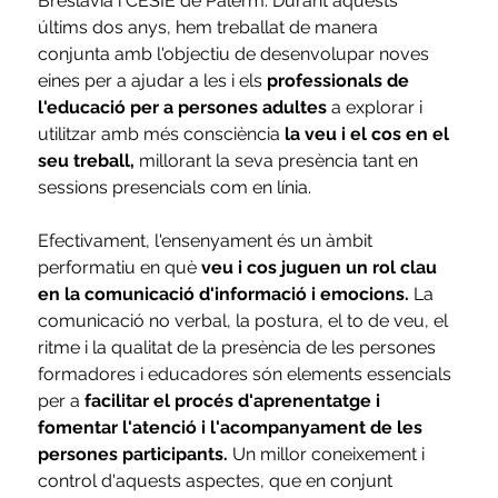
Breslavia i CESIE de Palerm. Durant aquests 
últims dos anys, hem treballat de manera 
conjunta amb l'objectiu de desenvolupar noves 
eines per a ajudar a les i els
 professionals de 
l'educació per a persones adultes
 a explorar i 
utilitzar amb més consciència
 la veu i el cos en el 
seu treball,
 millorant la seva presència tant en 
sessions presencials com en línia.
Efectivament, l'ensenyament és un àmbit 
performatiu en què
 veu i cos juguen un rol clau 
en la comunicació d'informació i emocions.
 La 
comunicació no verbal, la postura, el to de veu, el 
ritme i la qualitat de la presència de les persones 
formadores i educadores són elements essencials 
per a
 facilitar el procés d'aprenentatge i 
fomentar l'atenció i l'acompanyament de les 
persones participants.
 Un millor coneixement i 
control d'aquests aspectes, que en conjunt 