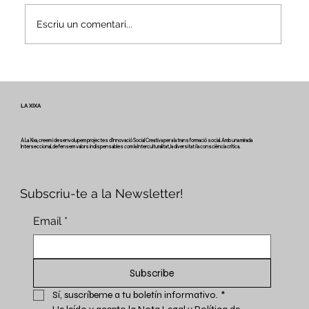
Escriu un comentari...
Veus i camins del patrimoni intangible
- Butlletí #2 del projecte Miretage
LA XIXA
A La Xixa, creem i desenvolupem projectes d'Innovació Social Creativa per a la transformació social. Amb una mirada
Interseccional, defensem valors indispensables com la Interculturalitat, la diversitat i la consciència crítica.
Subscriu-te a la Newsletter!
Email
*
Subscribe
Sí, suscríbeme a tu boletín informativo.
*