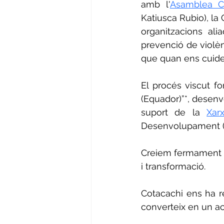
amb l'
Asamblea C
Katiusca Rubio)
, la
organitzacions ali
prevenció de violènc
que quan ens cuide
El procés viscut fo
(Equador)”*, desenv
suport de la 
Xar
Desenvolupament 
Creiem fermament qu
i transformació.
Cotacachi ens ha re
converteix en un act