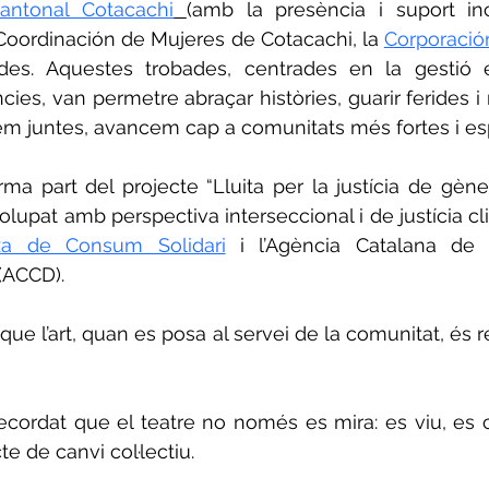
antonal Cotacachi
(amb la presència i suport inc
 Coordinación de Mujeres de Cotacachi, la 
Corporació
ades. Aquestes trobades, centrades en la gestió e
ies, van permetre abraçar històries, guarir ferides i r
m juntes, avancem cap a comunitats més fortes i e
rma part del projecte “Lluita per la justícia de gène
olupat amb perspectiva interseccional i de justícia cl
xa de Consum Solidari
 i l’Agència Catalana de 
(ACCD).
e l’art, quan es posa al servei de la comunitat, és re
cordat que el teatre no només es mira: es viu, es c
e de canvi col·lectiu.