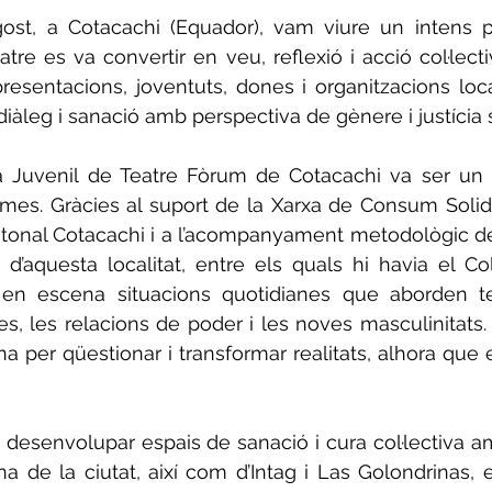
ost, a Cotacachi (Equador), vam viure un intens pro
tre es va convertir en veu, reflexió i acció col·lecti
 presentacions, joventuts, dones i organitzacions loca
diàleg i sanació amb perspectiva de gènere i justícia s
a Juvenil de Teatre Fòrum de Cotacachi va ser un
es. Gràcies al suport de la Xarxa de Consum Solidari
tonal Cotacachi i a l’acompanyament metodològic de 
d’aquesta localitat, entre els quals hi havia el Col·l
 en escena situacions quotidianes que aborden 
es, les relacions de poder i les noves masculinitats. 
a per qüestionar i transformar realitats, alhora que enf
 desenvolupar espais de sanació i cura col·lectiva a
a de la ciutat, així com d’Intag i Las Golondrinas, en