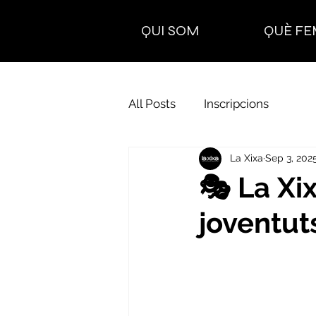
QUI SOM
QUÈ FE
All Posts
Inscripcions
La Xixa
Sep 3, 202
🎭 La Xix
joventut