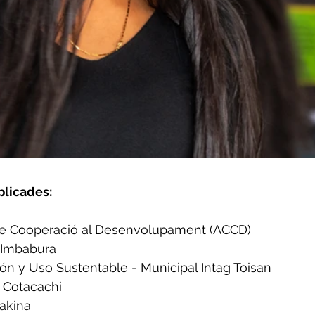
plicades:
de Cooperació al Desenvolupament (ACCD)
 Imbabura
ón y Uso Sustentable - Municipal Intag Toisan
 Cotacachi
Fakina