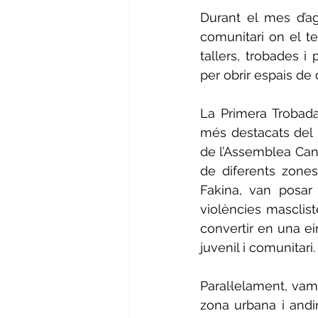
Durant el mes d’ag
comunitari on el tea
tallers, trobades i
per obrir espais de 
La Primera Trobad
més destacats del m
de l’Assemblea Can
de diferents zones 
Fakina, van posar
violències masclist
convertir en una ein
juvenil i comunitari.
Paral·lelament, vam
zona urbana i andin