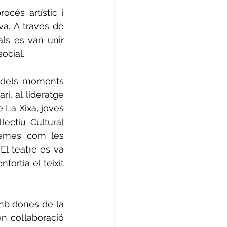
cés artístic i 
va. A través de 
ls es van unir 
ocial.
 dels moments 
, al lideratge 
La Xixa, joves 
ectiu Cultural 
temes com les 
El teatre es va 
ortia el teixit 
mb dones de la 
 col·laboració 