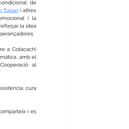
ondicional de 
n Toisan
 i altres 
mocional i la 
eforçar la idea 
sperançadores.
re a Cotacachi 
imàtica, amb el 
Cooperació al 
sistència, cura 
omparteix i es 