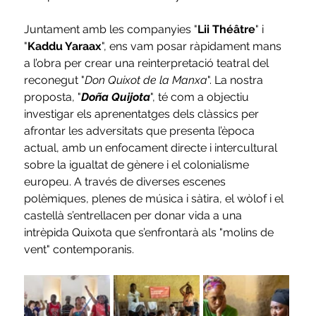
Juntament amb les companyies "
Lii Théâtre
" i 
"
Kaddu Yaraax
", ens vam posar ràpidament mans 
a l’obra per crear una reinterpretació teatral del 
reconegut "
Don Quixot de la Manxa
". La nostra 
proposta, "
Doña Quijota
", té com a objectiu 
investigar els aprenentatges dels clàssics per 
afrontar les adversitats que presenta l’època 
actual, amb un enfocament directe i intercultural 
sobre la igualtat de gènere i el colonialisme 
europeu. A través de diverses escenes 
polèmiques, plenes de música i sàtira, el wòlof i el 
castellà s’entrellacen per donar vida a una 
intrèpida Quixota que s’enfrontarà als "molins de 
vent" contemporanis.