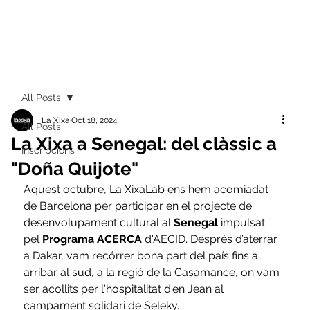
All Posts
La Xixa
Oct 18, 2024
All Posts
La Xixa a Senegal: del clàssic a
Inscripcions
"Doña Quijote"
Aquest octubre, La XixaLab ens hem acomiadat 
de Barcelona per participar en el projecte de 
desenvolupament cultural al 
Senegal
 impulsat 
pel 
Programa ACERCA 
d'AECID. Després d’aterrar 
a Dakar, vam recórrer bona part del país fins a 
arribar al sud, a la regió de la Casamance, on vam 
ser acollits per l'hospitalitat d'en Jean al 
campament solidari de Seleky. 