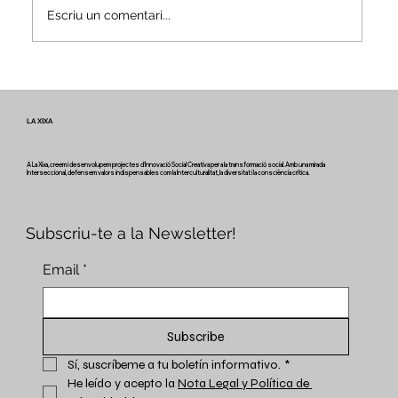
Escriu un comentari...
Veus i camins del patrimoni intangible
- Butlletí #2 del projecte Miretage
LA XIXA
A La Xixa, creem i desenvolupem projectes d'Innovació Social Creativa per a la transformació social. Amb una mirada
Interseccional, defensem valors indispensables com la Interculturalitat, la diversitat i la consciència crítica.
Subscriu-te a la Newsletter!
Email
*
Subscribe
Sí, suscríbeme a tu boletín informativo.
*
He leído y acepto la 
Nota Legal y Política de 