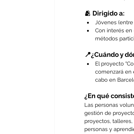
🫂 Dirigido a: 
Jóvenes (entre 
Con interés en 
métodos partic
📍¿Cuándo y dó
El proyecto "Co
comenzará en en
cabo en Barcel
¿En qué consist
​Las personas volun
gestión de proyecto
proyectos, talleres
personas y aprendie