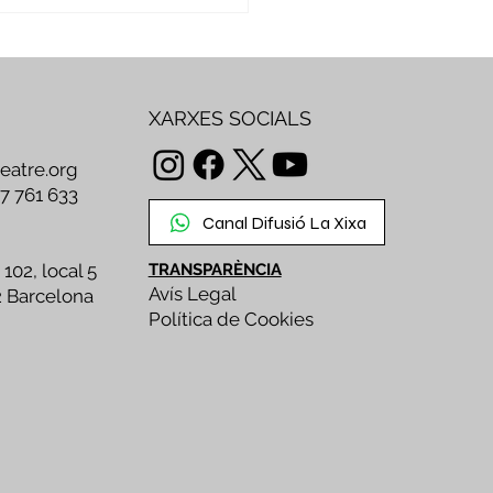
mbre per crear,
artir i transformar
XARXES SOCIALS
teatre.org
47 761 633
Canal Difusió La Xixa
 102, local 5
TRANSPARÈNCIA
Avís Legal
2 Barcelona
Política de Cookies