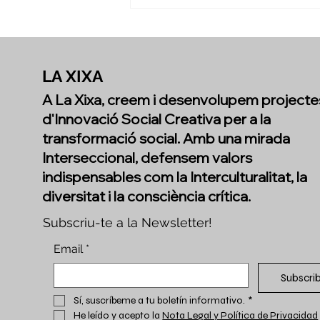
Mirant enrere per
reconèixer tot el que hem
creat juntes
LA XIXA
A La Xixa, creem i desenvolupem projecte
d'Innovació Social Creativa per a la
transformació social. Amb una mirada
Interseccional, defensem valors
indispensables com la Interculturalitat, la
diversitat i la consciència crítica.
Subscriu-te a la Newsletter!
Email
*
Subscri
Sí, suscríbeme a tu boletín informativo.
*
He leído y acepto la 
Nota Legal y Política de Privacidad