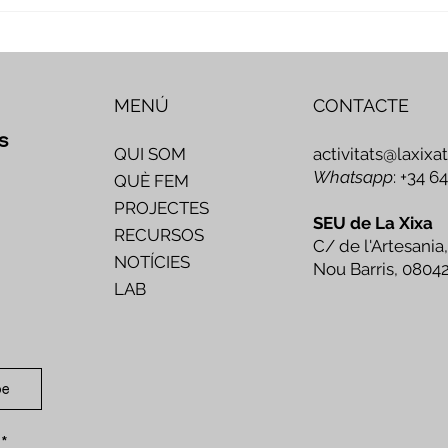
Veus i camins del patrimoni
Nove
intangible - Butlletí #2 del
comp
projecte Miretage
MENÚ
CONTACTE
s
activitats@laxixa
QUI SOM
Whatsapp
: +34 6
QUÈ FEM
PROJECTES
SEU de La Xixa
RECURSOS
C/ de l'Artesania,
NOTÍCIES
Nou Barris, 0804
LAB
be
*