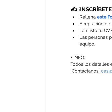
✍️ ¡INSCRÍBETE
Rellena 
este F
Aceptación de s
Ten listo tu CV
Las personas p
equipo.
+ INFO:
Todos los detalles 
¡Contáctanos! 
ces@l