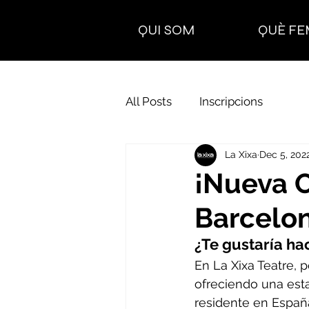
QUI SOM
QUÈ FE
All Posts
Inscripcions
La Xixa
Dec 5, 202
¡Nueva O
Barcelo
¿Te gustaría ha
En La Xixa Teatre, 
ofreciendo una esta
residente en España