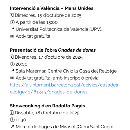
Intervenció a València – Mans Unides
🗓️ Dimecres, 15 d’octubre de 2025.
🕔 A partir de les 15:00.
📍 Universitat Politècnica de València (UPV).
🎟️ Activitat gratuïta.
Presentació de l’obra 
Onades de dones
🗓️ Divendres, 17 d’octubre de 2025.
🕔 20:00.
📍 Sala Maremar, Centre Cívic la Casa del Rellotge.
🎟️ Activitat gratuïta, amb inscripció prèvia: 
https://ajuntament.barcelona.cat/ccivics/casadelr
ellotge/p/61345/onades-de-dones
.
Showcooking d'en Rodolfo Pagès
🗓️ Dissabte, 18 d’octubre de 2025.
🕔 11:30.
📍 Mercat de Pagès de Mirasol (Camí Sant Cugat 