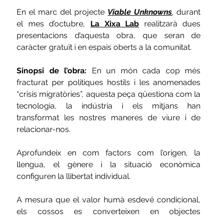
En el marc del projecte 
Viable Unknowns
, 
durant 
el mes d’octubre,
La Xixa Lab
realitzarà dues 
presentacions d’aquesta obra, que seran de 
caràcter gratuït i en espais oberts a la comunitat.
Sinopsi de l’obra:
 En un món cada cop més 
fracturat per polítiques hostils i les anomenades 
“crisis migratòries”, aquesta peça qüestiona com la 
tecnologia, la indústria i els mitjans han 
transformat les nostres maneres de viure i de 
relacionar-nos.
Aprofundeix en com factors com l’origen, la 
llengua, el gènere i la situació econòmica 
configuren la llibertat individual.
A mesura que el valor humà esdevé condicional, 
els cossos es converteixen en objectes 