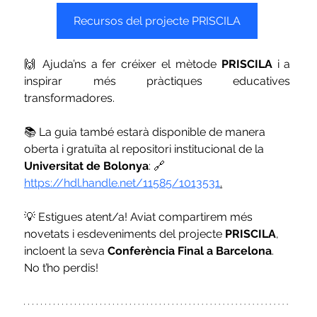
Recursos del projecte PRISCILA
🙌 Ajuda’ns a fer créixer el mètode 
PRISCILA
 i a 
inspirar més pràctiques educatives 
transformadores.
📚 La guia també estarà disponible de manera 
oberta i gratuïta al repositori institucional de la 
Universitat de Bolonya
: 🔗 
https://hdl.handle.net/11585/1013531
.
💡 Estigues atent/a! Aviat compartirem més 
novetats i esdeveniments del projecte 
PRISCILA
, 
incloent la seva 
Conferència Final a Barcelona
. 
No t’ho perdis!