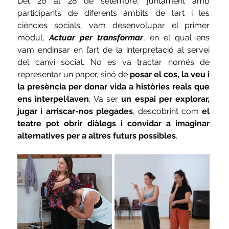
Del 26 al 28 de setembre, juntament amb 
participants de diferents àmbits de l’art i les 
ciències socials, vam desenvolupar el primer 
mòdul, 
Actuar per transformar
, en el qual ens 
vam endinsar en l’art de la interpretació al servei 
del canvi social. No es va tractar només de 
representar un paper, sinó de 
posar el cos, la veu i 
la presència per donar vida a històries reals que 
ens interpel·laven
. Va ser 
un espai per explorar, 
jugar i arriscar-nos plegades
, descobrint com 
el 
teatre pot obrir diàlegs i convidar a imaginar 
alternatives per a altres futurs possibles
. 