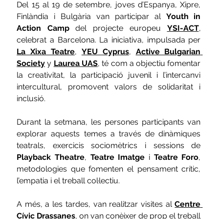
Del 15 al 19 de setembre, joves d’Espanya, Xipre, 
Finlàndia i Bulgària van participar al
Youth in 
Action Camp
del projecte europeu
YSI-ACT
, 
c
elebrat a Barcelona. La iniciativa, impulsada per
La Xixa Teatre
, 
YEU Cyprus
, 
Active Bulgarian 
Society
 y 
Laurea UAS
,
té com a objectiu fomentar 
la creativitat, la participació juvenil i l’intercanvi 
intercultural, promovent valors de solidaritat i 
inclusió.
Durant la setmana, les persones participants van 
explorar aquests temes a través de dinàmiques 
teatrals, exercicis sociomètrics i sessions de 
Playback Theatre
, 
Teatre Imatge
 i 
Teatre Foro
, 
metodologies que fomenten el pensament crític, 
l’empatia i el treball col·lectiu.
A més, a les tardes, van realitzar visites al
Centre 
Cívic Drassanes
, 
on van conèixer de prop el treball 