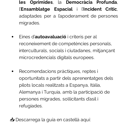
les Oprimides
, la 
Democràcia Profunda
, 
l’
Ensamblatge Espacial
 i l’
Incident Crític
, 
adaptades per a l’apoderament de persones 
migrades.
Eines d’
autoavaluació
 i criteris per al 
reconeixement de competències personals, 
interculturals, socials i ciutadanes, mitjançant 
microcredencials digitals europees.
Recomendacions pràctiques, reptes i 
oportunitats a partir dels aprenentatges dels 
pilots locals realitzats a Espanya, Itàlia, 
Alemanya i Turquia, amb la participació de 
persones migrades, sol·licitants d’asil i 
refugiades.
📥 
Descarrega la guia en castellà aquí: