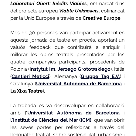
Laboratori Obert: Inèdits Viables
, emmarcat dins 
del projecte europeu
Viable Unknowns
, 
cofinançat 
per la Unió Europea a través de 
Creative Europe
.
Més de 30 persones van participar activament en 
aquesta jornada de teatre en procés, aportant un 
valuós feedback que contribuirà a enriquir i 
millorar les obres teatrals presentades per les 
quatre companyies participants, procedents de 
Polònia
 (
Instytut Im, Jerzego Grotowskiego
)
, 
Itàlia
(
Cantieri Meticci
), 
Alemanya
 (
Gruppe Tag E.V.
) i 
Catalunya
 (
Universitat Autònoma
 de Barcelona
 i 
La Xixa Teatre
).
La trobada es va desenvolupar en col·laboració 
amb 
l
'
Universitat Autònoma
 de Barcelona
 i 
l'Institut de 
Ciències
 del Mar (ICM)
, 
que van obrir 
les seves portes per reflexionar, a través del 
llenguatge teatral, sobre sostenibilitat, urbanisme i 