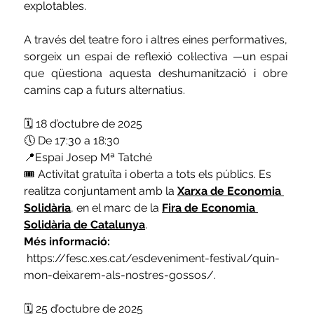
explotables.
A través del teatre foro i altres eines performatives, 
sorgeix un espai de reflexió col·lectiva —un espai 
que qüestiona aquesta deshumanització i obre 
camins cap a futurs alternatius.
🗓️ 18 d’octubre de 2025
🕔 De 17:30 a 18:30
📍Espai Josep Mª Tatché
🎟️ Activitat gratuïta i oberta a tots els públics. Es 
realitza conjuntament amb la
Xarxa de Economia 
Solidària
, 
en el marc de la
Fira de Economia 
Solidària de Catalunya
. 
Més informació:
https://fesc.xes.cat/esdeveniment-festival/quin-
mon-deixarem-als-nostres-gossos/
.
🗓️ 25 d’octubre de 2025