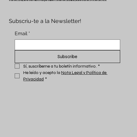
Interseccional, defensem valors indispensables com la Interculturalitat, la diversitat i la consciència crítica.
Subscriu-te a la Newsletter!
Email
*
Subscribe
Sí, suscríbeme a tu boletín informativo.
*
He leído y acepto la 
Nota Legal y Política de 
Privacidad
*