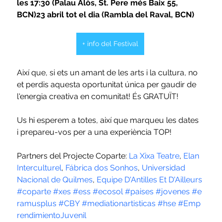
les 17:30 (Palau Alòs, St. Pere més Baix 55, 
BCN)23 abril tot el dia (Rambla del Raval, BCN)
+ info del Festival
Així que, si ets un amant de les arts i la cultura, no 
et perdis aquesta oportunitat única per gaudir de 
l'energia creativa en comunitat! És GRATUÏT! 
Us hi esperem a totes, així que marqueu les dates 
i prepareu-vos per a una experiència TOP!
Partners del Projecte Coparte: 
La Xixa Teatre
, 
Elan 
Interculturel
, 
Fábrica dos Sonhos
, 
Universidad 
Nacional de Quilmes
, 
Equipe D'Antilles Et D'Ailleurs
#coparte
#xes
#ess
#ecosol
#paises
#jovenes
#e
ramusplus
#CBY
#mediationartisticas
#hse
#Emp
rendimientoJuvenil