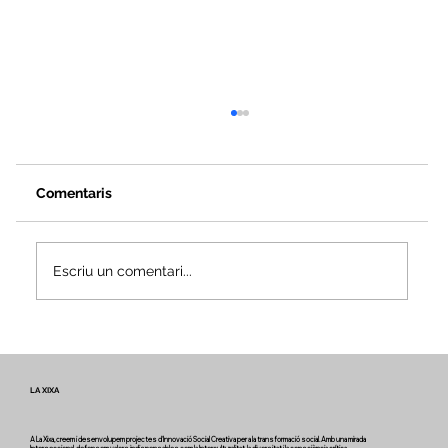
Comentaris
Escriu un comentari...
Veus i camins del patrimoni intangible
- Butlletí #2 del projecte Miretage
LA XIXA
A La Xixa, creem i desenvolupem projectes d'Innovació Social Creativa per a la transformació social. Amb una mirada