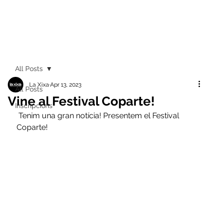
All Posts
La Xixa
Apr 13, 2023
All Posts
Vine al Festival Coparte!
Inscripcions
 Tenim una gran notícia! Presentem el Festival 
Coparte!