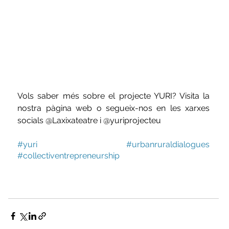
Vols saber més sobre el projecte YURI? Visita la 
nostra pàgina web o segueix-nos en les xarxes 
socials @Laxixateatre i @yuriprojecteu
#yuri
#urbanruraldialogues
#collectiventrepreneurship