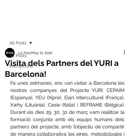
All Posts
La Xixa
May 11, 2022
All Posts
Visita dels Partners del YURI a
Inscripcions
Barcelona!
Fa unes setmanes, ens van visitar a Barcelona les 
nostres companyes del Projecte YURI: CEPAIM 
(Espanya), YEU (Xipre), Elan Interculturel (França), 
Xwhy (Lituània), Cesie (Itàlia) i REFRAME (Bèlgica). 
Durant els dies 29, 30, 31 de març vam realitzar la 
formació conjunta amb els equips humans dels 
partners del projecte, amb l’objectiu de compartir 
de manera col·laborativa les eines, metodologies i 