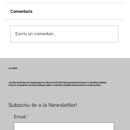
Comentaris
Escriu un comentari...
Veus i camins del patrimoni intangible
- Butlletí #2 del projecte Miretage
LA XIXA
A La Xixa, creem i desenvolupem projectes d'Innovació Social Creativa per a la transformació social. Amb una mirada
Interseccional, defensem valors indispensables com la Interculturalitat, la diversitat i la consciència crítica.
Subscriu-te a la Newsletter!
Email
*