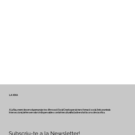
LA XIXA
A La Xixa, creem i desenvolupem projectes d'Innovació Social Creativa per a la transformació social. Amb una mirada
Interseccional, defensem valors indispensables com la Interculturalitat, la diversitat i la consciència crítica.
Subscriu-te a la Newsletter!