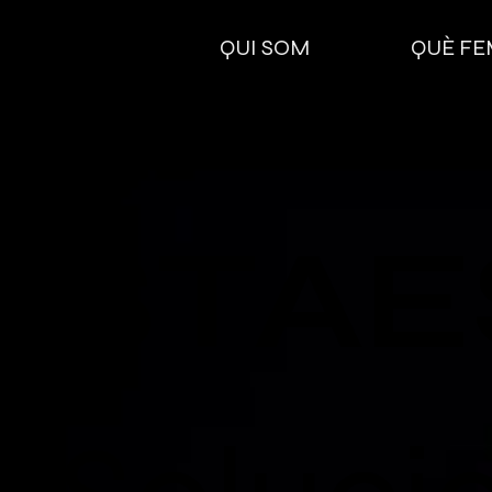
QUI SOM
QUÈ FE
STAE