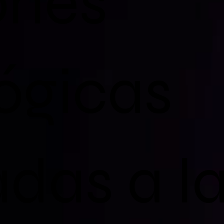
ones
ógicas
das a l