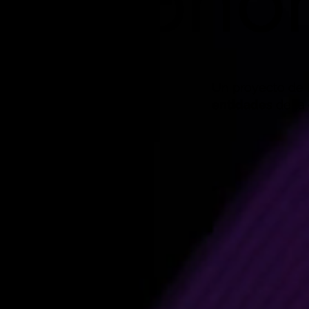
Econom
Un proyecto de La
entidades
de la