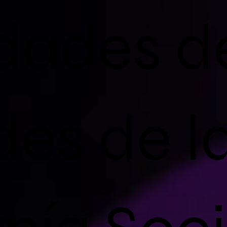
dades de
des de l