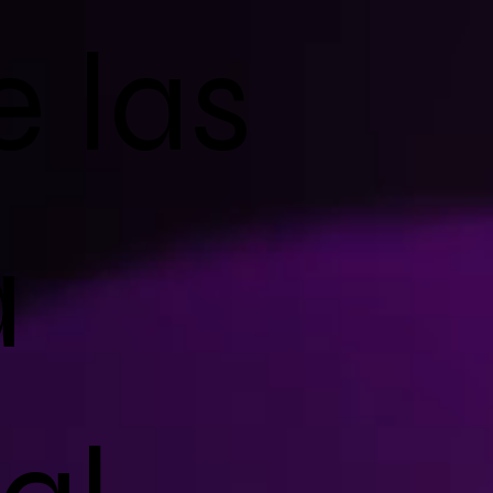
 las
a