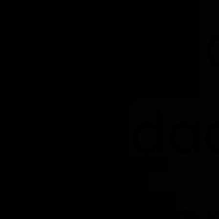
necesi
entida