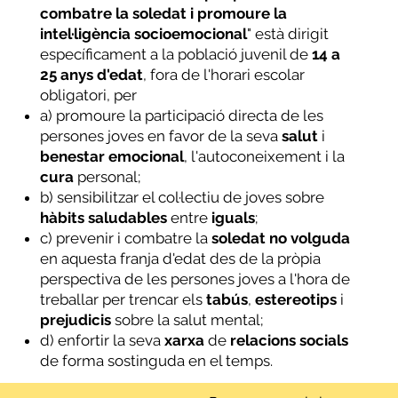
combatre la soledat i promoure la
intel·ligència socioemocional
" està dirigit
específicament a la població juvenil de
14 a
25 anys d'edat
, fora de l'horari escolar
obligatori, per
a) promoure la participació directa de les
persones joves en favor de la seva
salut
i
benestar
emocional
, l'autoconeixement i la
cura
personal;
b) sensibilitzar el col·lectiu de joves sobre
hàbits
saludables
entre
iguals
;
c) prevenir i combatre la
soledat
no
volguda
en aquesta franja d'edat des de la pròpia
perspectiva de les persones joves a l'hora de
treballar per trencar els
tabús
,
estereotips
i
prejudicis
sobre la salut mental;
d) enfortir la seva
xarxa
de
relacions
socials
de forma sostinguda en el temps.