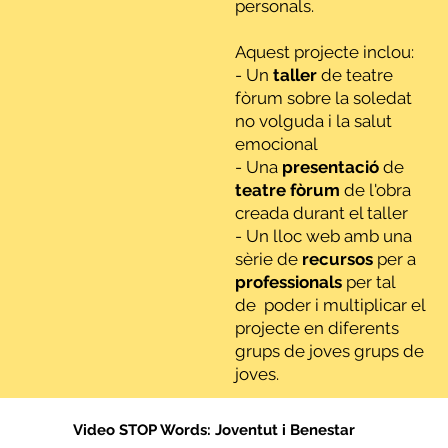
personals.
Aquest projecte inclou:
- Un
taller
de teatre
fòrum sobre la soledat
no volguda i la salut
emocional
- Una
presentació
de
teatre
fòrum
de l'obra
creada durant el taller
- Un lloc web amb una
sèrie de
recursos
per a
professionals
per tal
de poder i multiplicar el
projecte en diferents
grups de joves grups de
joves.
Video STOP Words: Joventut i Benestar