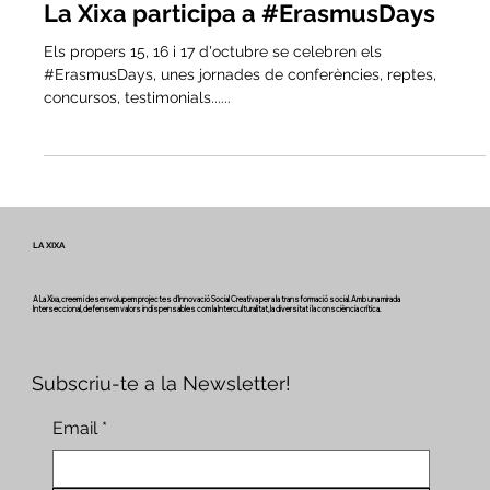
La Xixa
Oct 14, 2020
La Xixa participa a #ErasmusDays
Els propers 15, 16 i 17 d'octubre se celebren els
#ErasmusDays, unes jornades de conferències, reptes,
concursos, testimonials......
LA XIXA
A La Xixa, creem i desenvolupem projectes d'Innovació Social Creativa per a la transformació social. Amb una mirada
Interseccional, defensem valors indispensables com la Interculturalitat, la diversitat i la consciència crítica.
Subscriu-te a la Newsletter!