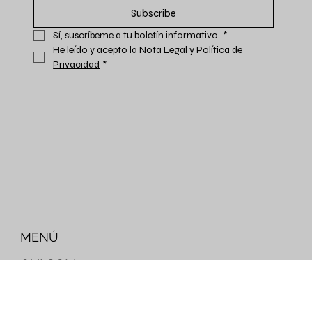
Email
*
Subscribe
Sí, suscríbeme a tu boletín informativo.
*
He leído y acepto la 
Nota Legal y Política de 
Privacidad
*
MENÚ