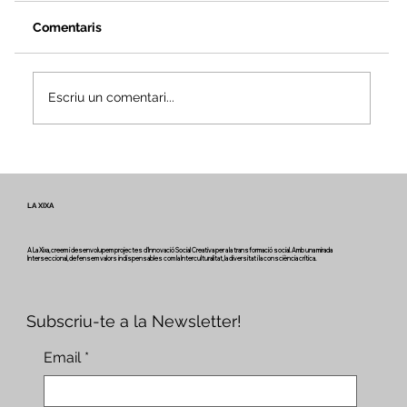
Comentaris
Escriu un comentari...
Veus i camins del patrimoni intangible
- Butlletí #2 del projecte Miretage
LA XIXA
A La Xixa, creem i desenvolupem projectes d'Innovació Social Creativa per a la transformació social. Amb una mirada
Interseccional, defensem valors indispensables com la Interculturalitat, la diversitat i la consciència crítica.
Subscriu-te a la Newsletter!
Email
*