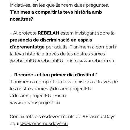
iniciatives, en les que llancem dues preguntes. 
T'animes a compartir la teva història amb 
nosaltres? 
- Al projecte 
REBELAH 
estem invistigant sobre la 
presència de discriminació en espais 
d'aprenentatge
 per adults. T'animem a compartir 
la teva història a través de les nostres xarxes 
@rebelahEU 
#rebelahEU
 | + info: 
www.rebelah.eu
-  
Recordes el teu primer dia d'institut
? 
T'animem a compartir la teva a història a través de 
les nostres xarxes @dreamsprojectEU 
#dreamsprojectEU
 | + info: 
www.dreamsproject.eu 
Coneix tots els esdeveniments de 
#ErasmusDays
aquí 
www.erasmusdays.eu