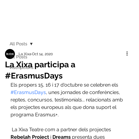
All Posts
La Xixa
Oct 14, 2020
All Posts
La Xixa participa a
Inscripcions
#ErasmusDays
Els propers 15, 16 i 17 d'octubre se celebren els 
#ErasmusDays
, unes jornades de conferències, 
reptes, concursos, testimonials... relacionats amb 
els projectes europeus als que dona suport el 
programa Erasmus+.
 La Xixa Teatre com a partner dels projectes 
Rebelah Project
 i 
Dreams
presenta dues 