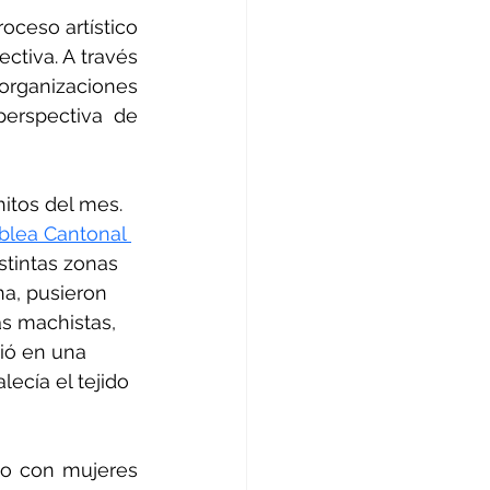
ceso artístico 
ctiva. A través 
rganizaciones 
erspectiva de 
itos del mes. 
lea Cantonal 
tintas zonas 
na, pusieron 
s machistas, 
ió en una 
ecía el tejido 
o con mujeres 