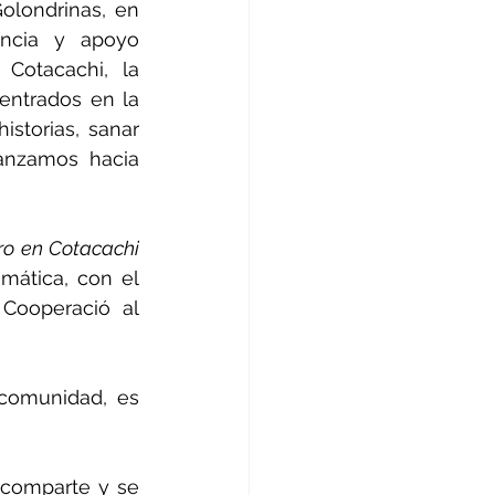
olondrinas,
 en 
ncia y apoyo 
, la Coordinación de Mujeres de Cotacachi, la 
entrados en la 
storias, sanar 
anzamos hacia 
ro en Cotacachi 
mática, con el 
Cooperació al 
comunidad, es 
 comparte y se 