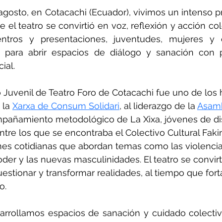
gosto, en Cotacachi (Ecuador), vivimos un intenso pro
el teatro se convirtió en voz, reflexión y acción cole
entros y presentaciones, juventudes, mujeres y o
n para abrir espacios de diálogo y sanación con p
ial.
 Juvenil de Teatro Foro de Cotacachi fue uno de los h
 la 
Xarxa de Consum Solidari
, al liderazgo de la 
Asamb
mpañamiento metodológico de La Xixa, jóvenes de dis
entre los que se encontraba el Colectivo Cultural Faki
nes cotidianas que abordan temas como las violencia
oder y las nuevas masculinidades. El teatro se convirt
stionar y transformar realidades, al tiempo que fortal
o.
arrollamos espacios de sanación y cuidado colectiv